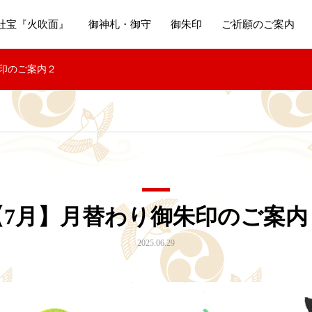
社宝『火吹面』
御神札・御守
御朱印
ご祈願のご案内
印のご案内２
【7月】月替わり御朱印のご案内
2025.06.29