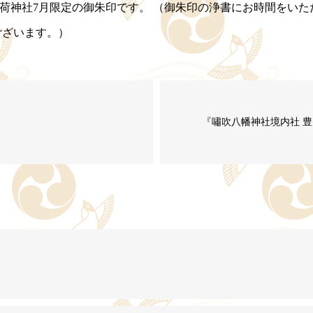
荷神社7月限定の御朱印です。 （御朱印の浄書にお時間をい
ございます。）
『嘯吹八幡神社境内社 豊