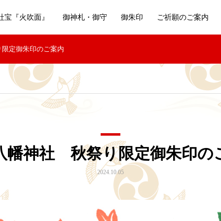
社宝『火吹面』
御神札・御守
御朱印
ご祈願のご案内
り限定御朱印のご案内
八幡神社 秋祭り限定御朱印の
2024.10.05